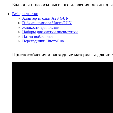
Баллоны и насосы высокого давления, чехлы для
Всё для чистки
Адаптер-иголки A2S GUN
Гибкие шомпола ЧистоGUN
Жидкости для чистки
Наборы для чистки пневматики
Патчи войлочные
Переходники ЧистоGun
Приспособления и расходные материалы для чис