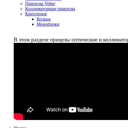
Прицелы Veber
Коллиматорные прицелы
Крепления
Кольца
Моноблоки
В этом разделе прицелы оптические и коллимато