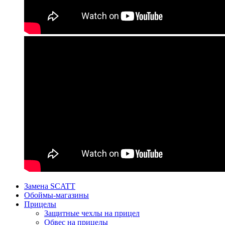
Замена SCATT
Обоймы-магазины
Прицелы
Защитные чехлы на прицел
Обвес на прицелы