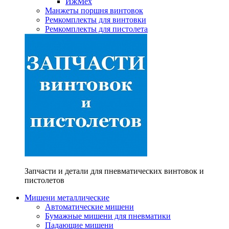
ИжМех
Манжеты поршня винтовок
Ремкомплекты для винтовки
Ремкомплекты для пистолета
Запчасти и детали для пневматических винтовок и
пистолетов
Мишени металлические
Автоматические мишени
Бумажные мишени для пневматики
Падающие мишени