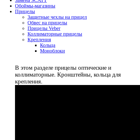
Замена SCATT
Обоймы-магазины
Прицелы
Защитные чехлы на прицел
Обвес на прицелы
Прицелы Veber
Коллиматорные прицелы
Крепления
Кольца
Моноблоки
В этом разделе прицелы оптические и
коллиматорные. Кронштейны, кольца для
крепления.