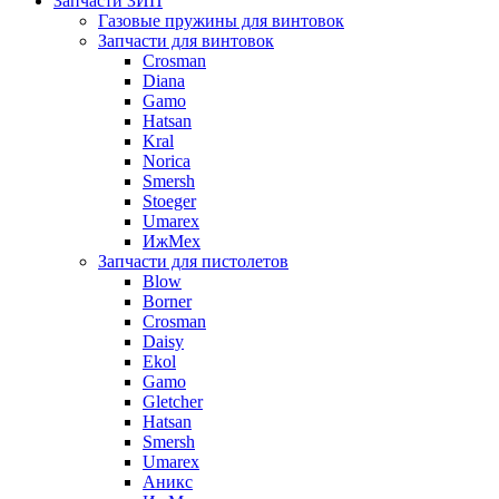
Запчасти ЗИП
Газовые пружины для винтовок
Запчасти для винтовок
Crosman
Diana
Gamo
Hatsan
Kral
Norica
Smersh
Stoeger
Umarex
ИжМех
Запчасти для пистолетов
Blow
Borner
Crosman
Daisy
Ekol
Gamo
Gletcher
Hatsan
Smersh
Umarex
Аникс