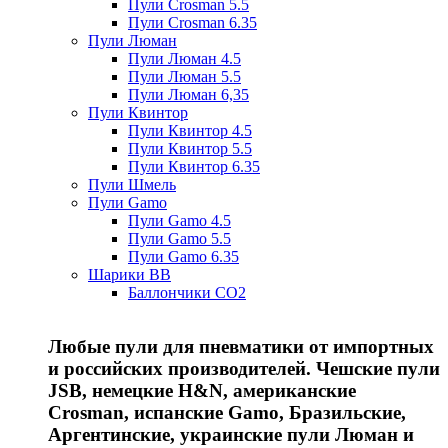
Пули Crosman 5.5
Пули Crosman 6.35
Пули Люман
Пули Люман 4.5
Пули Люман 5.5
Пули Люман 6,35
Пули Квинтор
Пули Квинтор 4.5
Пули Квинтор 5.5
Пули Квинтор 6.35
Пули Шмель
Пули Gamo
Пули Gamo 4.5
Пули Gamo 5.5
Пули Gamo 6.35
Шарики BB
Баллончики CO2
Любые пули для пневматики от импортных
и российских производителей. Чешские пули
JSB, немецкие H&N, американские
Crosman, испанские Gamo, Бразильские,
Аргентинские, украинские пули Люман и