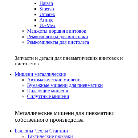
Hatsan
Smersh
Umarex
Аникс
ИжМех
Манжеты поршня винтовок
Ремкомплекты для винтовки
Ремкомплекты для пистолета
Запчасти и детали для пневматических винтовок и
пистолетов
Мишени металлические
Автоматические мишени
Бумажные мишени для пневматики
Падающие мишени
Силуэтные мишени
Металлические мишени для пневматики
собственного производства
Баллоны Чехлы Станции
Тактические рюкзаки