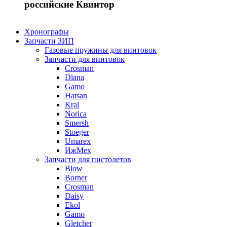
российские Квинтор
Хронографы
Запчасти ЗИП
Газовые пружины для винтовок
Запчасти для винтовок
Crosman
Diana
Gamo
Hatsan
Kral
Norica
Smersh
Stoeger
Umarex
ИжМех
Запчасти для пистолетов
Blow
Borner
Crosman
Daisy
Ekol
Gamo
Gletcher