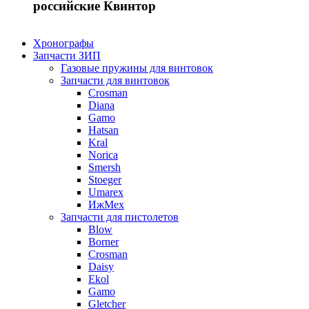
российские Квинтор
Хронографы
Запчасти ЗИП
Газовые пружины для винтовок
Запчасти для винтовок
Crosman
Diana
Gamo
Hatsan
Kral
Norica
Smersh
Stoeger
Umarex
ИжМех
Запчасти для пистолетов
Blow
Borner
Crosman
Daisy
Ekol
Gamo
Gletcher