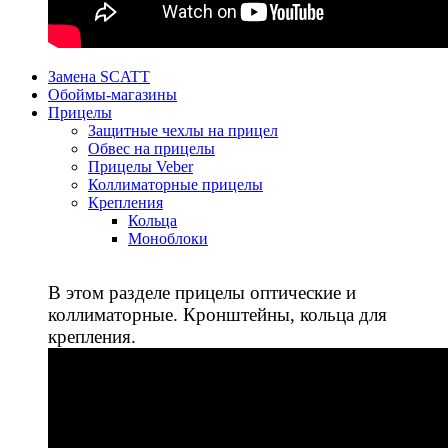
Замена SCATT
Обоймы-магазины
Прицелы
Защитные чехлы на прицел
Обвес на прицелы
Прицелы Veber
Коллиматорные прицелы
Крепления
Кольца
Моноблоки
В этом разделе прицелы оптические и
коллиматорные. Кронштейны, кольца для
крепления.