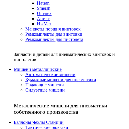
Hatsan
Smersh
Umarex
Аникс
ИжМех
Манжеты поршня винтовок
Ремкомплекты для винтовки
Ремкомплекты для пистолета
Запчасти и детали для пневматических винтовок и
пистолетов
Мишени металлические
Автоматические мишени
Бумажные мишени для пневматики
Падающие мишени
Силуэтные мишени
Металлические мишени для пневматики
собственного производства
Баллоны Чехлы Станции
Тактические рюкзаки