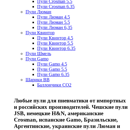
Пули Crosman 5.5
Пули Crosman 6.35
Пули Люман
Пули Люман 4.5
Пули Люман 5.5
Пули Люман 6,35
Пули Квинтор
Пули Квинтор 4.5
Пули Квинтор 5.5
Пули Квинтор 6.35
Пули Шмель
Пули Gamo
Пули Gamo 4.5
Пули Gamo 5.5
Пули Gamo 6.35
Шарики BB
Баллончики CO2
Любые пули для пневматики от импортных
и российских производителей. Чешские пули
JSB, немецкие H&N, американские
Crosman, испанские Gamo, Бразильские,
Аргентинские, украинские пули Люман и