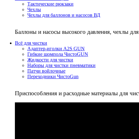
Тактические рюкзаки
Чехлы
Чехлы для баллонов и насосов ВД
Баллоны и насосы высокого давления, чехлы для
Всё для чистки
Адаптер-иголки A2S GUN
Гибкие шомпола ЧистоGUN
Жидкости для чистки
Наборы для чистки пневматики
Патчи войлочные
Переходники ЧистоGun
Приспособления и расходные материалы для чис