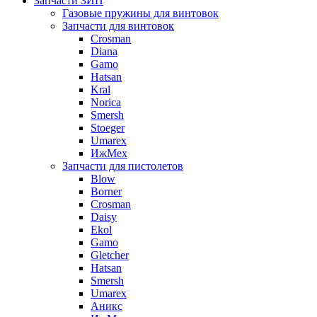
Запчасти ЗИП
Газовые пружины для винтовок
Запчасти для винтовок
Crosman
Diana
Gamo
Hatsan
Kral
Norica
Smersh
Stoeger
Umarex
ИжМех
Запчасти для пистолетов
Blow
Borner
Crosman
Daisy
Ekol
Gamo
Gletcher
Hatsan
Smersh
Umarex
Аникс