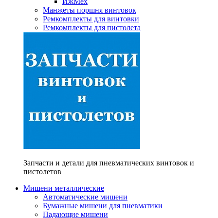
ИжМех
Манжеты поршня винтовок
Ремкомплекты для винтовки
Ремкомплекты для пистолета
Запчасти и детали для пневматических винтовок и
пистолетов
Мишени металлические
Автоматические мишени
Бумажные мишени для пневматики
Падающие мишени