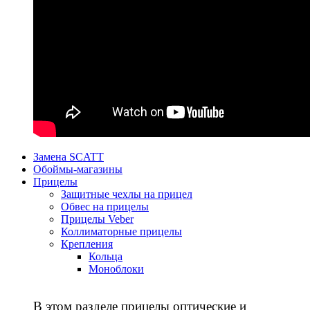
Замена SCATT
Обоймы-магазины
Прицелы
Защитные чехлы на прицел
Обвес на прицелы
Прицелы Veber
Коллиматорные прицелы
Крепления
Кольца
Моноблоки
В этом разделе прицелы оптические и