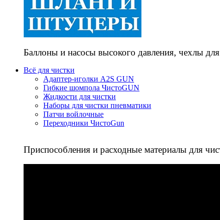
Баллоны и насосы высокого давления, чехлы для
Всё для чистки
Адаптер-иголки A2S GUN
Гибкие шомпола ЧистоGUN
Жидкости для чистки
Наборы для чистки пневматики
Патчи войлочные
Переходники ЧистоGun
Приспособления и расходные материалы для чис