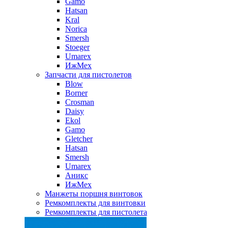
Gamo
Hatsan
Kral
Norica
Smersh
Stoeger
Umarex
ИжМех
Запчасти для пистолетов
Blow
Borner
Crosman
Daisy
Ekol
Gamo
Gletcher
Hatsan
Smersh
Umarex
Аникс
ИжМех
Манжеты поршня винтовок
Ремкомплекты для винтовки
Ремкомплекты для пистолета