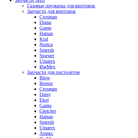
Запчасти ЗИП
Газовые пружины для винтовок
Запчасти для винтовок
Crosman
Diana
Gamo
Hatsan
Kral
Norica
Smersh
Stoeger
Umarex
ИжМех
Запчасти для пистолетов
Blow
Borner
Crosman
Daisy
Ekol
Gamo
Gletcher
Hatsan
Smersh
Umarex
Аникс