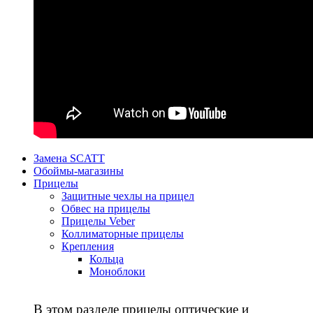
Замена SCATT
Обоймы-магазины
Прицелы
Защитные чехлы на прицел
Обвес на прицелы
Прицелы Veber
Коллиматорные прицелы
Крепления
Кольца
Моноблоки
В этом разделе прицелы оптические и