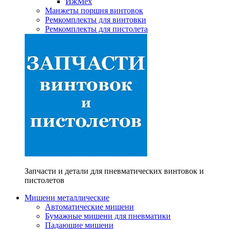
ИжМех
Манжеты поршня винтовок
Ремкомплекты для винтовки
Ремкомплекты для пистолета
Запчасти и детали для пневматических винтовок и
пистолетов
Мишени металлические
Автоматические мишени
Бумажные мишени для пневматики
Падающие мишени