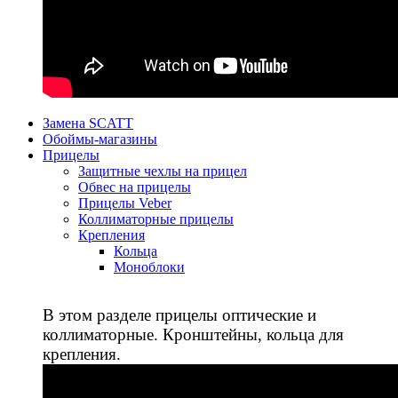
Замена SCATT
Обоймы-магазины
Прицелы
Защитные чехлы на прицел
Обвес на прицелы
Прицелы Veber
Коллиматорные прицелы
Крепления
Кольца
Моноблоки
В этом разделе прицелы оптические и
коллиматорные. Кронштейны, кольца для
крепления.