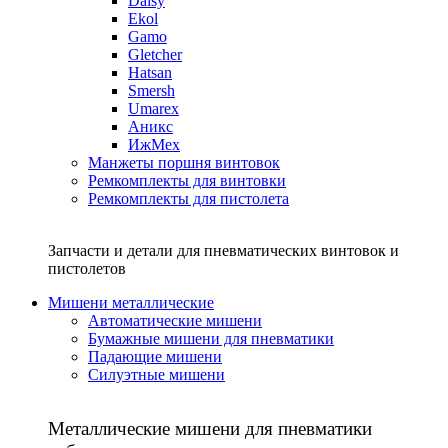
Daisy
Ekol
Gamo
Gletcher
Hatsan
Smersh
Umarex
Аникс
ИжМех
Манжеты поршня винтовок
Ремкомплекты для винтовки
Ремкомплекты для пистолета
Запчасти и детали для пневматических винтовок и
пистолетов
Мишени металлические
Автоматические мишени
Бумажные мишени для пневматики
Падающие мишени
Силуэтные мишени
Металлические мишени для пневматики