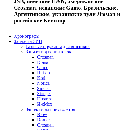
JSB, немецкие H&N, американские
Crosman, испанские Gamo, Бразильские,
Аргентинские, украинские пули Люман и
российские Квинтор
Хронографы
Запчасти ЗИП
Газовые пружины для винтовок
Запчасти для винтовок
Crosman
Diana
Gamo
Hatsan
Kral
Norica
Smersh
Stoeger
Umarex
ИжМех
Запчасти для пистолетов
Blow
Borner
Crosman