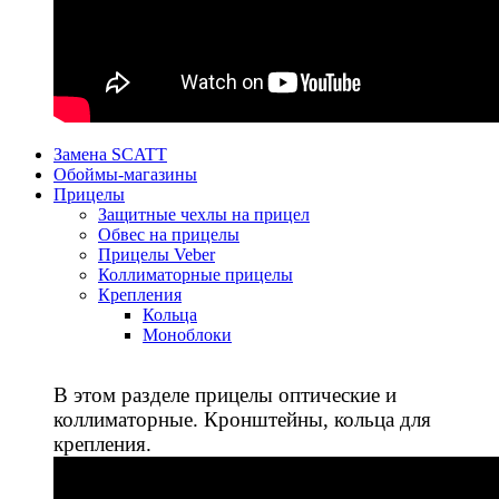
Замена SCATT
Обоймы-магазины
Прицелы
Защитные чехлы на прицел
Обвес на прицелы
Прицелы Veber
Коллиматорные прицелы
Крепления
Кольца
Моноблоки
В этом разделе прицелы оптические и
коллиматорные. Кронштейны, кольца для
крепления.