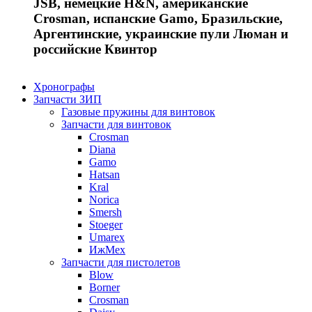
JSB, немецкие H&N, американские
Crosman, испанские Gamo, Бразильские,
Аргентинские, украинские пули Люман и
российские Квинтор
Хронографы
Запчасти ЗИП
Газовые пружины для винтовок
Запчасти для винтовок
Crosman
Diana
Gamo
Hatsan
Kral
Norica
Smersh
Stoeger
Umarex
ИжМех
Запчасти для пистолетов
Blow
Borner
Crosman