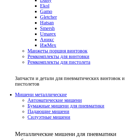
Daisy
Ekol
Gamo
Gletcher
Hatsan
Smersh
Umarex
Аникс
ИжМех
Манжеты поршня винтовок
Ремкомплекты для винтовки
Ремкомплекты для пистолета
Запчасти и детали для пневматических винтовок и
пистолетов
Мишени металлические
Автоматические мишени
Бумажные мишени для пневматики
Падающие мишени
Силуэтные мишени
Металлические мишени для пневматики