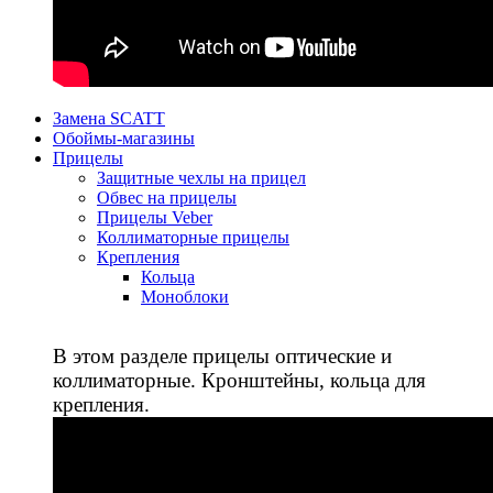
Замена SCATT
Обоймы-магазины
Прицелы
Защитные чехлы на прицел
Обвес на прицелы
Прицелы Veber
Коллиматорные прицелы
Крепления
Кольца
Моноблоки
В этом разделе прицелы оптические и
коллиматорные. Кронштейны, кольца для
крепления.