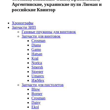
Аргентинские, украинские пули Люман и
российские Квинтор
Хронографы
Запчасти ЗИП
Газовые пружины для винтовок
Запчасти для винтовок
Crosman
Diana
Gamo
Hatsan
Kral
Norica
Smersh
Stoeger
Umarex
ИжМех
Запчасти для пистолетов
Blow
Borner
Crosman
Daisy
Ekol