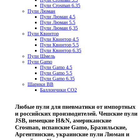
Пули Crosman 6.35
Пули Люман
Пули Люман 4.5
Пули Люман 5.5
Пули Люман 6,35
Пули Квинтор
Пули Квинтор 4.5
Пули Квинтор 5.5
Пули Квинтор 6.35
Пули Шмель
Пули Gamo
Пули Gamo 4.5
Пули Gamo 5.5
Пули Gamo 6.35
Шарики BB
Баллончики CO2
Любые пули для пневматики от импортных
и российских производителей. Чешские пули
JSB, немецкие H&N, американские
Crosman, испанские Gamo, Бразильские,
Аргентинские, украинские пули Люман и