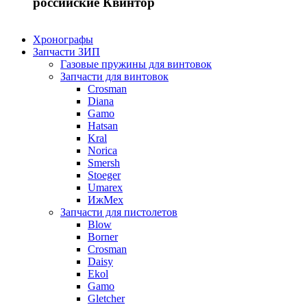
российские Квинтор
Хронографы
Запчасти ЗИП
Газовые пружины для винтовок
Запчасти для винтовок
Crosman
Diana
Gamo
Hatsan
Kral
Norica
Smersh
Stoeger
Umarex
ИжМех
Запчасти для пистолетов
Blow
Borner
Crosman
Daisy
Ekol
Gamo
Gletcher