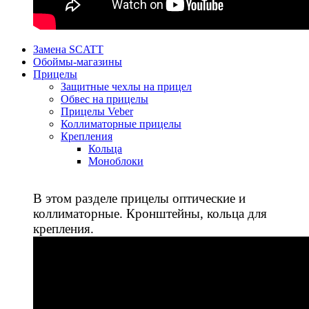
Замена SCATT
Обоймы-магазины
Прицелы
Защитные чехлы на прицел
Обвес на прицелы
Прицелы Veber
Коллиматорные прицелы
Крепления
Кольца
Моноблоки
В этом разделе прицелы оптические и
коллиматорные. Кронштейны, кольца для
крепления.