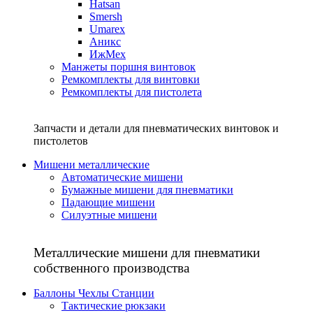
Hatsan
Smersh
Umarex
Аникс
ИжМех
Манжеты поршня винтовок
Ремкомплекты для винтовки
Ремкомплекты для пистолета
Запчасти и детали для пневматических винтовок и
пистолетов
Мишени металлические
Автоматические мишени
Бумажные мишени для пневматики
Падающие мишени
Силуэтные мишени
Металлические мишени для пневматики
собственного производства
Баллоны Чехлы Станции
Тактические рюкзаки