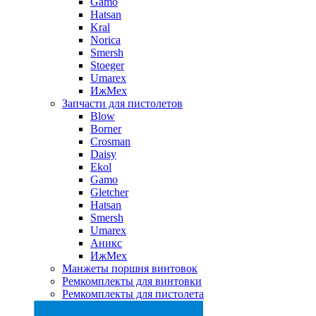
Gamo
Hatsan
Kral
Norica
Smersh
Stoeger
Umarex
ИжМех
Запчасти для пистолетов
Blow
Borner
Crosman
Daisy
Ekol
Gamo
Gletcher
Hatsan
Smersh
Umarex
Аникс
ИжМех
Манжеты поршня винтовок
Ремкомплекты для винтовки
Ремкомплекты для пистолета