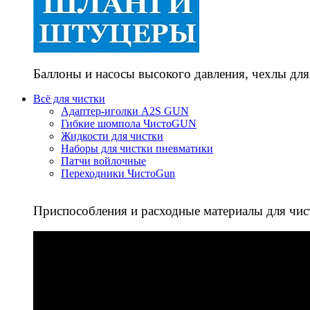
Баллоны и насосы высокого давления, чехлы для
Всё для чистки
Адаптер-иголки A2S GUN
Гибкие шомпола ЧистоGUN
Жидкости для чистки
Наборы для чистки пневматики
Патчи войлочные
Переходники ЧистоGun
Приспособления и расходные материалы для чис