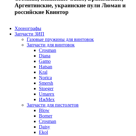
Аргентинские, украинские пули Люман и
российские Квинтор
Хронографы
Запчасти ЗИП
Газовые пружины для винтовок
Запчасти для винтовок
Crosman
Diana
Gamo
Hatsan
Kral
Norica
Smersh
Stoeger
Umarex
ИжМех
Запчасти для пистолетов
Blow
Borner
Crosman
Daisy
Ekol