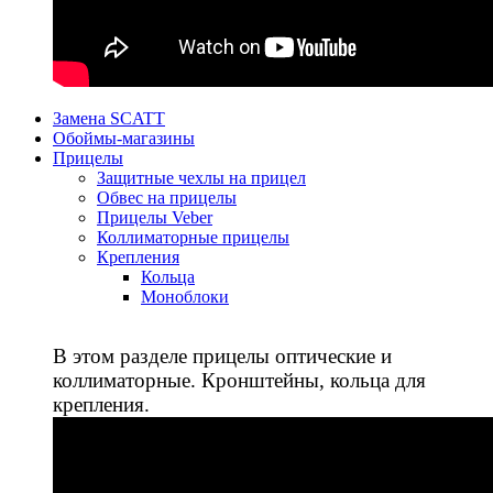
Замена SCATT
Обоймы-магазины
Прицелы
Защитные чехлы на прицел
Обвес на прицелы
Прицелы Veber
Коллиматорные прицелы
Крепления
Кольца
Моноблоки
В этом разделе прицелы оптические и
коллиматорные. Кронштейны, кольца для
крепления.