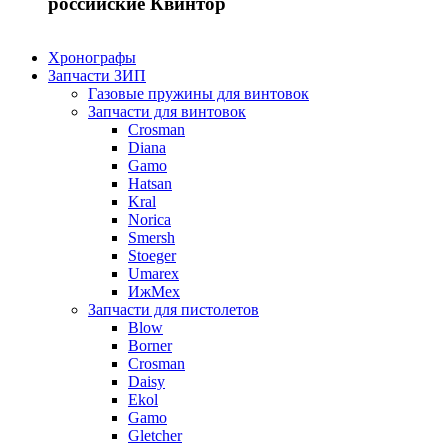
российские Квинтор
Хронографы
Запчасти ЗИП
Газовые пружины для винтовок
Запчасти для винтовок
Crosman
Diana
Gamo
Hatsan
Kral
Norica
Smersh
Stoeger
Umarex
ИжМех
Запчасти для пистолетов
Blow
Borner
Crosman
Daisy
Ekol
Gamo
Gletcher