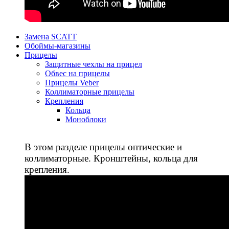
Замена SCATT
Обоймы-магазины
Прицелы
Защитные чехлы на прицел
Обвес на прицелы
Прицелы Veber
Коллиматорные прицелы
Крепления
Кольца
Моноблоки
В этом разделе прицелы оптические и
коллиматорные. Кронштейны, кольца для
крепления.