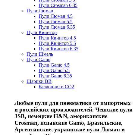
Пули Crosman 6.35
Пули Люман
Пули Люман 4.5
Пули Люман 5.5
Пули Люман 6,35
Пули Квинтор
Пули Квинтор 4.5
Пули Квинтор 5.5
Пули Квинтор 6.35
Пули Шмель
Пули Gamo
Пули Gamo 4.5
Пули Gamo 5.5
Пули Gamo 6.35
Шарики BB
Баллончики CO2
Любые пули для пневматики от импортных
и российских производителей. Чешские пули
JSB, немецкие H&N, американские
Crosman, испанские Gamo, Бразильские,
Аргентинские, украинские пули Люман и