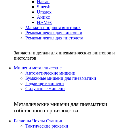
Hatsan
Smersh
Umarex
Аникс
ИжМех
Манжеты поршня винтовок
Ремкомплекты для винтовки
Ремкомплекты для пистолета
Запчасти и детали для пневматических винтовок и
пистолетов
Мишени металлические
Автоматические мишени
Бумажные мишени для пневматики
Падающие мишени
Силуэтные мишени
Металлические мишени для пневматики
собственного производства
Баллоны Чехлы Станции
Тактические рюкзаки