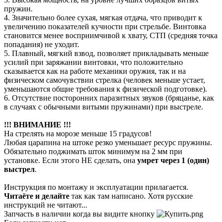
пружин.
4. Значительно более сухая, мягкая отдача, что приводит к
увеличению показателей кучности при стрельбе. Винтовка
становится менее восприимчивой к хвату, СТП (средняя точка
попадания) не уходит.
5. Плавный, мягкий взвод, позволяет прикладывать меньше
усилий при заряжании винтовки, что положительно
сказывается как на работе механики оружия, так и на
физическом самочувствии стрелка (человек меньше устает,
уменьшаются общие требования к физической подготовке).
6. Отсутствие посторонних паразитных звуков (бряцанье, как
в случаях с обычными витыми пружинами) при выстреле.
!!! ВНИМАНИЕ !!!
На стрелять на морозе меньше 15 градусов!
Любая царапина на штоке резко уменьшает ресурс пружины.
Обязательно поджимать шток минимум на 2 мм при
установке. Если этого НЕ сделать, она
умрет через 1 (один)
выстрел
.
Инструкция по монтажу и эксплуатации прилагается.
Читаёте и делайте
так как там написано. Хотя русские
инструкций не читают...
Запчасть в наличии когда вы видите кнопку