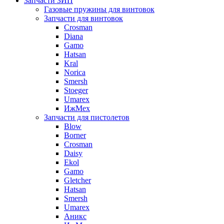
Запчасти ЗИП
Газовые пружины для винтовок
Запчасти для винтовок
Crosman
Diana
Gamo
Hatsan
Kral
Norica
Smersh
Stoeger
Umarex
ИжМех
Запчасти для пистолетов
Blow
Borner
Crosman
Daisy
Ekol
Gamo
Gletcher
Hatsan
Smersh
Umarex
Аникс