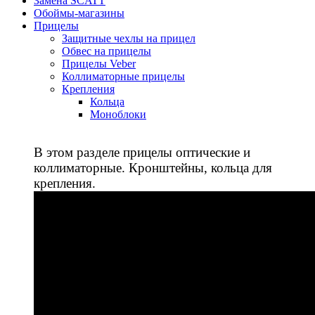
Замена SCATT
Обоймы-магазины
Прицелы
Защитные чехлы на прицел
Обвес на прицелы
Прицелы Veber
Коллиматорные прицелы
Крепления
Кольца
Моноблоки
В этом разделе прицелы оптические и
коллиматорные. Кронштейны, кольца для
крепления.