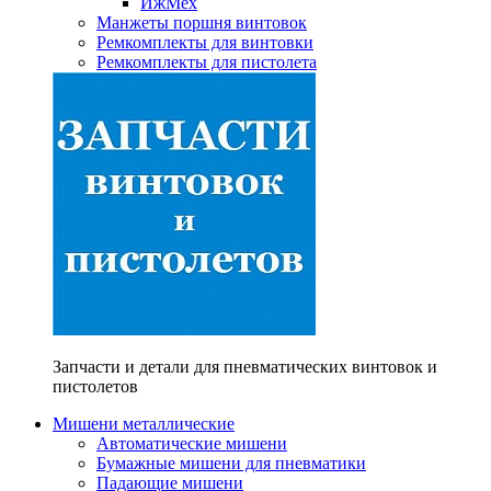
ИжМех
Манжеты поршня винтовок
Ремкомплекты для винтовки
Ремкомплекты для пистолета
Запчасти и детали для пневматических винтовок и
пистолетов
Мишени металлические
Автоматические мишени
Бумажные мишени для пневматики
Падающие мишени