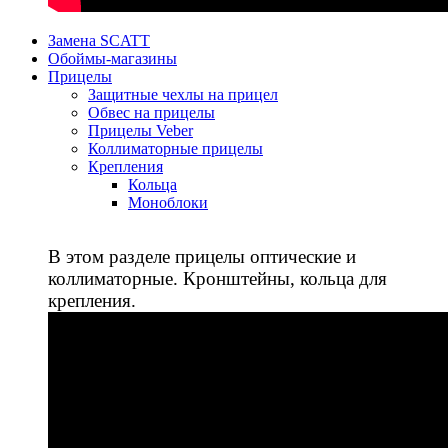
Замена SCATT
Обоймы-магазины
Прицелы
Защитные чехлы на прицел
Обвес на прицелы
Прицелы Veber
Коллиматорные прицелы
Крепления
Кольца
Моноблоки
В этом разделе прицелы оптические и
коллиматорные. Кронштейны, кольца для
крепления.