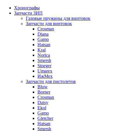
Хронографы
Запчасти ЗИП
Газовые пружины для винтовок
Запчасти для винтовок
Crosman
Diana
Gamo
Hatsan
Kral
Norica
Smersh
Stoeger
Umarex
ИжМех
Запчасти для пистолетов
Blow
Borner
Crosman
Daisy
Ekol
Gamo
Gletcher
Hatsan
Smersh