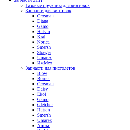
Запчасти ЗИП
Газовые пружины для винтовок
Запчасти для винтовок
Crosman
Diana
Gamo
Hatsan
Kral
Norica
Smersh
Stoeger
Umarex
ИжМех
Запчасти для пистолетов
Blow
Borner
Crosman
Daisy
Ekol
Gamo
Gletcher
Hatsan
Smersh
Umarex
Аникс