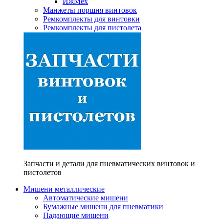
ИжМех
Манжеты поршня винтовок
Ремкомплекты для винтовки
Ремкомплекты для пистолета
Запчасти и детали для пневматических винтовок и
пистолетов
Мишени металлические
Автоматические мишени
Бумажные мишени для пневматики
Падающие мишени