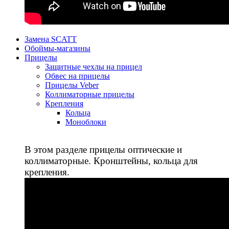
Замена SCATT
Обоймы-магазины
Прицелы
Защитные чехлы на прицел
Обвес на прицелы
Прицелы Veber
Коллиматорные прицелы
Крепления
Кольца
Моноблоки
В этом разделе прицелы оптические и
коллиматорные. Кронштейны, кольца для
крепления.