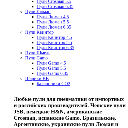
Пули Crosman 5.5
Пули Crosman 6.35
Пули Люман
Пули Люман 4.5
Пули Люман 5.5
Пули Люман 6,35
Пули Квинтор
Пули Квинтор 4.5
Пули Квинтор 5.5
Пули Квинтор 6.35
Пули Шмель
Пули Gamo
Пули Gamo 4.5
Пули Gamo 5.5
Пули Gamo 6.35
Шарики BB
Баллончики CO2
Любые пули для пневматики от импортных
и российских производителей. Чешские пули
JSB, немецкие H&N, американские
Crosman, испанские Gamo, Бразильские,
Аргентинские, украинские пули Люман и