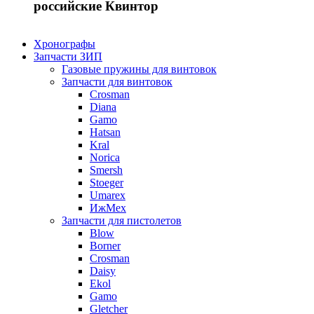
российские Квинтор
Хронографы
Запчасти ЗИП
Газовые пружины для винтовок
Запчасти для винтовок
Crosman
Diana
Gamo
Hatsan
Kral
Norica
Smersh
Stoeger
Umarex
ИжМех
Запчасти для пистолетов
Blow
Borner
Crosman
Daisy
Ekol
Gamo
Gletcher