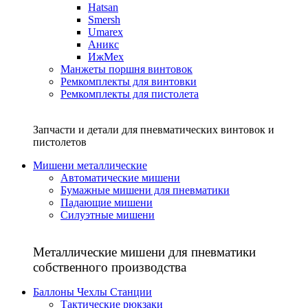
Hatsan
Smersh
Umarex
Аникс
ИжМех
Манжеты поршня винтовок
Ремкомплекты для винтовки
Ремкомплекты для пистолета
Запчасти и детали для пневматических винтовок и
пистолетов
Мишени металлические
Автоматические мишени
Бумажные мишени для пневматики
Падающие мишени
Силуэтные мишени
Металлические мишени для пневматики
собственного производства
Баллоны Чехлы Станции
Тактические рюкзаки