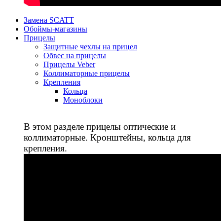
Замена SCATT
Обоймы-магазины
Прицелы
Защитные чехлы на прицел
Обвес на прицелы
Прицелы Veber
Коллиматорные прицелы
Крепления
Кольца
Моноблоки
В этом разделе прицелы оптические и
коллиматорные. Кронштейны, кольца для
крепления.