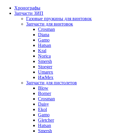
Хронографы
Запчасти ЗИП
Газовые пружины для винтовок
Запчасти для винтовок
Crosman
Diana
Gamo
Hatsan
Kral
Norica
Smersh
Stoeger
Umarex
ИжМех
Запчасти для пистолетов
Blow
Borner
Crosman
Daisy
Ekol
Gamo
Gletcher
Hatsan
Smersh