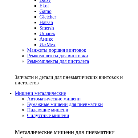
Daisy
Ekol
Gamo
Gletcher
Hatsan
Smersh
Umarex
Аникс
ИжМех
Манжеты поршня винтовок
Ремкомплекты для винтовки
Ремкомплекты для пистолета
Запчасти и детали для пневматических винтовок и
пистолетов
Мишени металлические
Автоматические мишени
Бумажные мишени для пневматики
Падающие мишени
Силуэтные мишени
Металлические мишени для пневматики