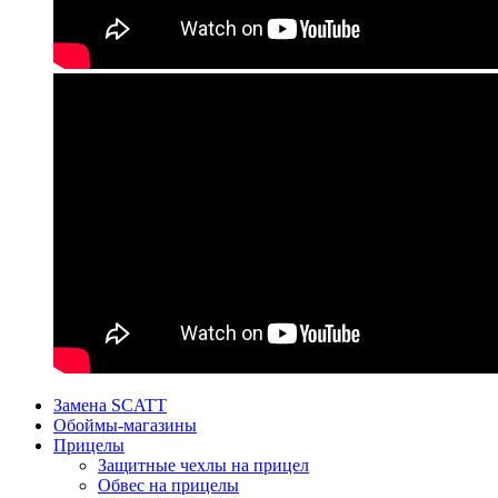
Замена SCATT
Обоймы-магазины
Прицелы
Защитные чехлы на прицел
Обвес на прицелы