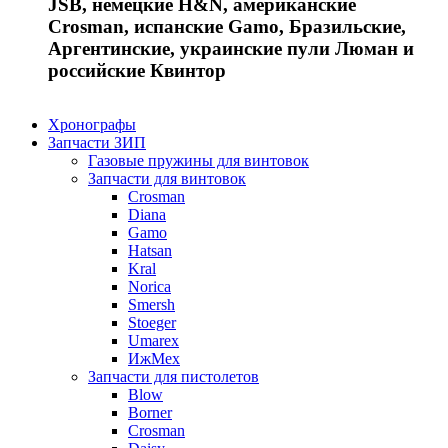
JSB, немецкие H&N, американские
Crosman, испанские Gamo, Бразильские,
Аргентинские, украинские пули Люман и
российские Квинтор
Хронографы
Запчасти ЗИП
Газовые пружины для винтовок
Запчасти для винтовок
Crosman
Diana
Gamo
Hatsan
Kral
Norica
Smersh
Stoeger
Umarex
ИжМех
Запчасти для пистолетов
Blow
Borner
Crosman