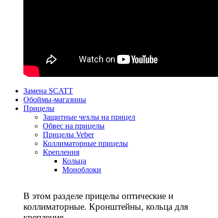
Замена SCATT
Обоймы-магазины
Прицелы
Защитные чехлы на прицел
Обвес на прицелы
Прицелы Veber
Коллиматорные прицелы
Крепления
Кольца
Моноблоки
В этом разделе прицелы оптические и
коллиматорные. Кронштейны, кольца для
крепления.