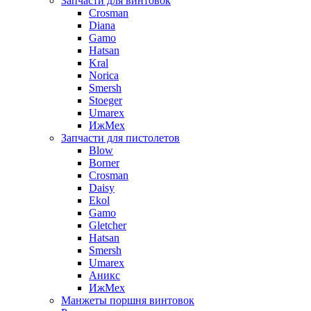
Запчасти для винтовок
Crosman
Diana
Gamo
Hatsan
Kral
Norica
Smersh
Stoeger
Umarex
ИжМех
Запчасти для пистолетов
Blow
Borner
Crosman
Daisy
Ekol
Gamo
Gletcher
Hatsan
Smersh
Umarex
Аникс
ИжМех
Манжеты поршня винтовок