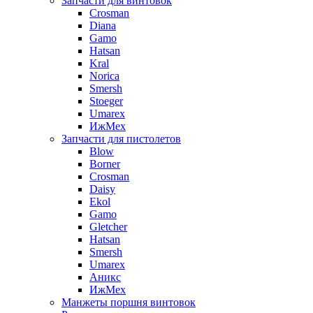
Запчасти для винтовок
Crosman
Diana
Gamo
Hatsan
Kral
Norica
Smersh
Stoeger
Umarex
ИжМех
Запчасти для пистолетов
Blow
Borner
Crosman
Daisy
Ekol
Gamo
Gletcher
Hatsan
Smersh
Umarex
Аникс
ИжМех
Манжеты поршня винтовок