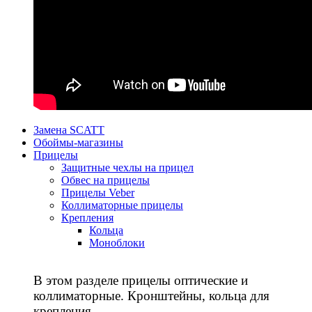
Замена SCATT
Обоймы-магазины
Прицелы
Защитные чехлы на прицел
Обвес на прицелы
Прицелы Veber
Коллиматорные прицелы
Крепления
Кольца
Моноблоки
В этом разделе прицелы оптические и
коллиматорные. Кронштейны, кольца для
крепления.