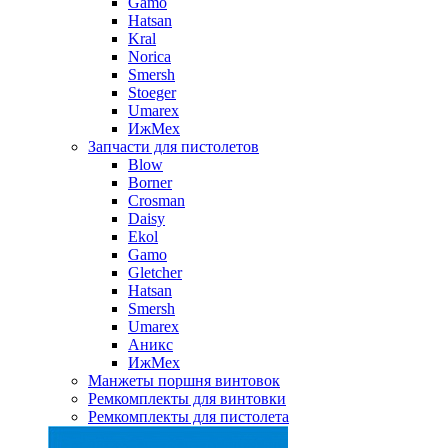
Gamo
Hatsan
Kral
Norica
Smersh
Stoeger
Umarex
ИжМех
Запчасти для пистолетов
Blow
Borner
Crosman
Daisy
Ekol
Gamo
Gletcher
Hatsan
Smersh
Umarex
Аникс
ИжМех
Манжеты поршня винтовок
Ремкомплекты для винтовки
Ремкомплекты для пистолета