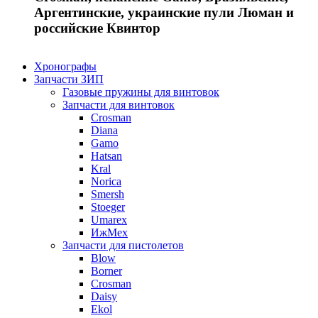
Аргентинские, украинские пули Люман и
российские Квинтор
Хронографы
Запчасти ЗИП
Газовые пружины для винтовок
Запчасти для винтовок
Crosman
Diana
Gamo
Hatsan
Kral
Norica
Smersh
Stoeger
Umarex
ИжМех
Запчасти для пистолетов
Blow
Borner
Crosman
Daisy
Ekol