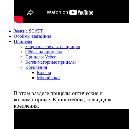
Замена SCATT
Обоймы-магазины
Прицелы
Защитные чехлы на прицел
Обвес на прицелы
Прицелы Veber
Коллиматорные прицелы
Крепления
Кольца
Моноблоки
В этом разделе прицелы оптические и
коллиматорные. Кронштейны, кольца для
крепления.