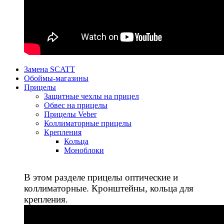
Замена SCATT
Обоймы-магазины
Прицелы
Защитные чехлы на прицел
Обвес на прицелы
Прицелы Veber
Коллиматорные прицелы
Крепления
Кольца
Моноблоки
В этом разделе прицелы оптические и
коллиматорные. Кронштейны, кольца для
крепления.