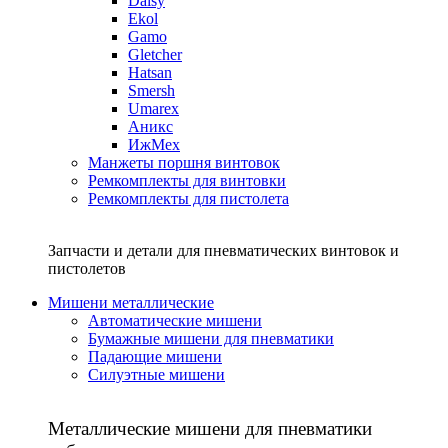
Daisy
Ekol
Gamo
Gletcher
Hatsan
Smersh
Umarex
Аникс
ИжМех
Манжеты поршня винтовок
Ремкомплекты для винтовки
Ремкомплекты для пистолета
Запчасти и детали для пневматических винтовок и
пистолетов
Мишени металлические
Автоматические мишени
Бумажные мишени для пневматики
Падающие мишени
Силуэтные мишени
Металлические мишени для пневматики