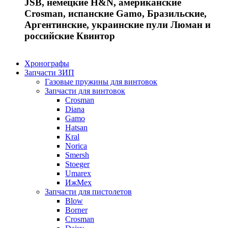
JSB, немецкие H&N, американские
Crosman, испанские Gamo, Бразильские,
Аргентинские, украинские пули Люман и
российские Квинтор
Хронографы
Запчасти ЗИП
Газовые пружины для винтовок
Запчасти для винтовок
Crosman
Diana
Gamo
Hatsan
Kral
Norica
Smersh
Stoeger
Umarex
ИжМех
Запчасти для пистолетов
Blow
Borner
Crosman