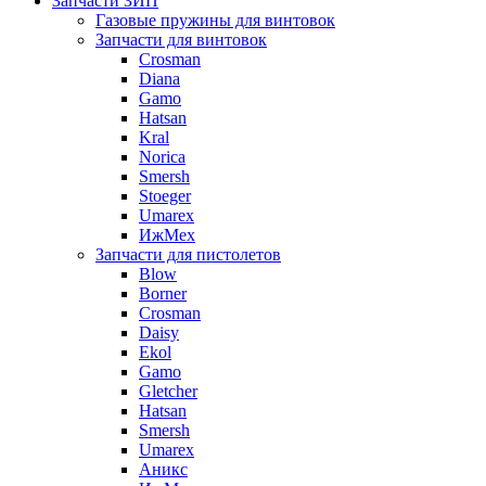
Запчасти ЗИП
Газовые пружины для винтовок
Запчасти для винтовок
Crosman
Diana
Gamo
Hatsan
Kral
Norica
Smersh
Stoeger
Umarex
ИжМех
Запчасти для пистолетов
Blow
Borner
Crosman
Daisy
Ekol
Gamo
Gletcher
Hatsan
Smersh
Umarex
Аникс