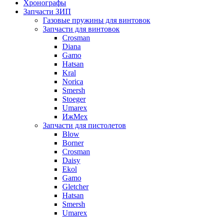
Хронографы
Запчасти ЗИП
Газовые пружины для винтовок
Запчасти для винтовок
Crosman
Diana
Gamo
Hatsan
Kral
Norica
Smersh
Stoeger
Umarex
ИжМех
Запчасти для пистолетов
Blow
Borner
Crosman
Daisy
Ekol
Gamo
Gletcher
Hatsan
Smersh
Umarex