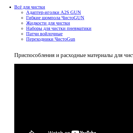
Всё для чистки
Адаптер-иголки A2S GUN
Гибкие шомпола ЧистоGUN
Жидкости для чистки
Наборы для чистки пневматики
Патчи войлочные
Переходники ЧистоGun
Приспособления и расходные материалы для чис