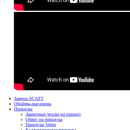
Замена SCATT
Обоймы-магазины
Прицелы
Защитные чехлы на прицел
Обвес на прицелы
Прицелы Veber
Коллиматорные прицелы