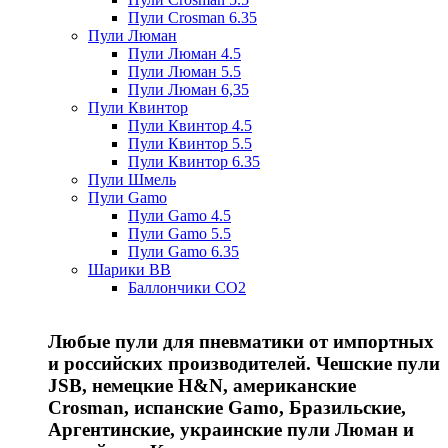
Пули Crosman 6.35
Пули Люман
Пули Люман 4.5
Пули Люман 5.5
Пули Люман 6,35
Пули Квинтор
Пули Квинтор 4.5
Пули Квинтор 5.5
Пули Квинтор 6.35
Пули Шмель
Пули Gamo
Пули Gamo 4.5
Пули Gamo 5.5
Пули Gamo 6.35
Шарики BB
Баллончики CO2
Любые пули для пневматики от импортных
и российских производителей. Чешские пули
JSB, немецкие H&N, американские
Crosman, испанские Gamo, Бразильские,
Аргентинские, украинские пули Люман и