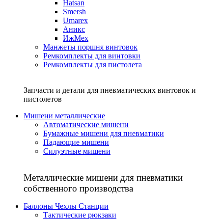
Hatsan
Smersh
Umarex
Аникс
ИжМех
Манжеты поршня винтовок
Ремкомплекты для винтовки
Ремкомплекты для пистолета
Запчасти и детали для пневматических винтовок и
пистолетов
Мишени металлические
Автоматические мишени
Бумажные мишени для пневматики
Падающие мишени
Силуэтные мишени
Металлические мишени для пневматики
собственного производства
Баллоны Чехлы Станции
Тактические рюкзаки