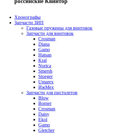
российские Квинтор
Хронографы
Запчасти ЗИП
Газовые пружины для винтовок
Запчасти для винтовок
Crosman
Diana
Gamo
Hatsan
Kral
Norica
Smersh
Stoeger
Umarex
ИжМех
Запчасти для пистолетов
Blow
Borner
Crosman
Daisy
Ekol
Gamo
Gletcher