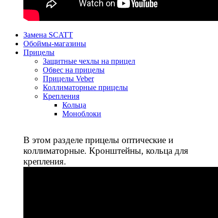
Замена SCATT
Обоймы-магазины
Прицелы
Защитные чехлы на прицел
Обвес на прицелы
Прицелы Veber
Коллиматорные прицелы
Крепления
Кольца
Моноблоки
В этом разделе прицелы оптические и
коллиматорные. Кронштейны, кольца для
крепления.