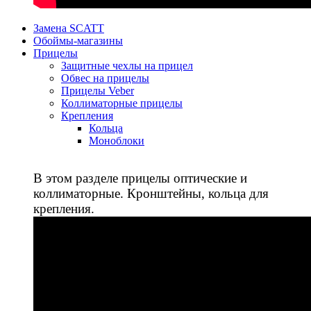
Замена SCATT
Обоймы-магазины
Прицелы
Защитные чехлы на прицел
Обвес на прицелы
Прицелы Veber
Коллиматорные прицелы
Крепления
Кольца
Моноблоки
В этом разделе прицелы оптические и
коллиматорные. Кронштейны, кольца для
крепления.