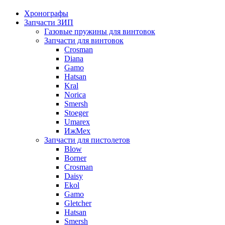
Хронографы
Запчасти ЗИП
Газовые пружины для винтовок
Запчасти для винтовок
Crosman
Diana
Gamo
Hatsan
Kral
Norica
Smersh
Stoeger
Umarex
ИжМех
Запчасти для пистолетов
Blow
Borner
Crosman
Daisy
Ekol
Gamo
Gletcher
Hatsan
Smersh