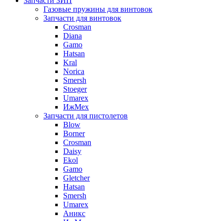
Запчасти ЗИП
Газовые пружины для винтовок
Запчасти для винтовок
Crosman
Diana
Gamo
Hatsan
Kral
Norica
Smersh
Stoeger
Umarex
ИжМех
Запчасти для пистолетов
Blow
Borner
Crosman
Daisy
Ekol
Gamo
Gletcher
Hatsan
Smersh
Umarex
Аникс