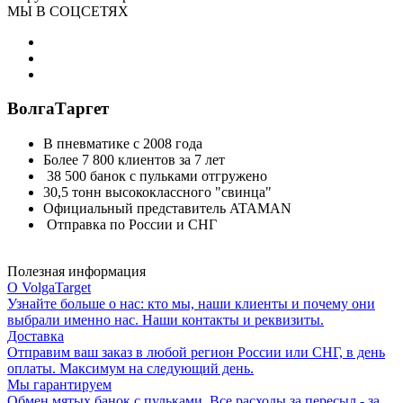
МЫ В СОЦСЕТЯХ
ВолгаТаргет
В пневматике с 2008 года
Более 7 800 клиентов за 7 лет
38 500 банок с пульками отгружено
30,5 тонн высококлассного "свинца"
Официальный представитель ATAMAN
Отправка по России и СНГ
Полезная информация
О VolgaTarget
Узнайте больше о нас: кто мы, наши клиенты и почему они
выбрали именно нас. Наши контакты и реквизиты.
Доставка
Отправим ваш заказ в любой регион России или СНГ, в день
оплаты. Максимум на следующий день.
Мы гарантируем
Обмен мятых банок с пульками. Все расходы за пересыл - за