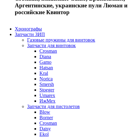
Аргентинские, украинские пули Люман и
российские Квинтор
Хронографы
Запчасти ЗИП
Газовые пружины для винтовок
Запчасти для винтовок
Crosman
Diana
Gamo
Hatsan
Kral
Norica
Smersh
Stoeger
Umarex
ИжМех
Запчасти для пистолетов
Blow
Borner
Crosman
Daisy
Ekol